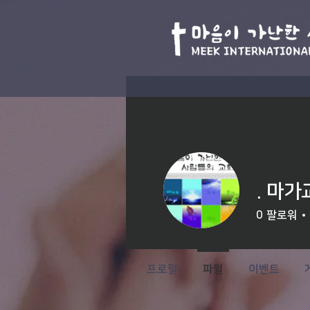
. 마가
0
팔로워
프로필
파일
이벤트