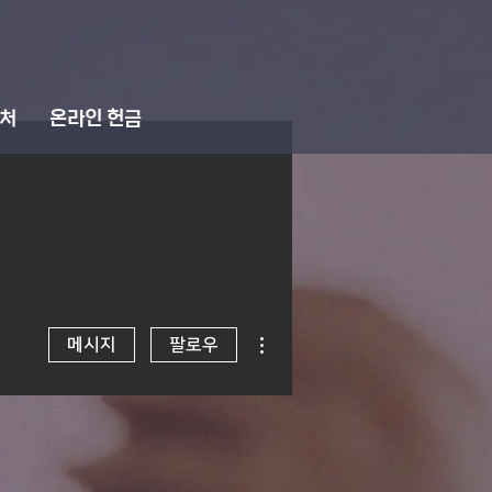
처
온라인 헌금
더보기
메시지
팔로우