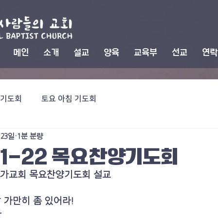
메인
소개
설교
양육
교육부
선교
연락
기도회
토요 아침 기도회
 23일
1분 분량
01-22 목요찬양기도회
일 마가교회 목요찬양기도회 설교
발 가만히 좀 있어라!
사