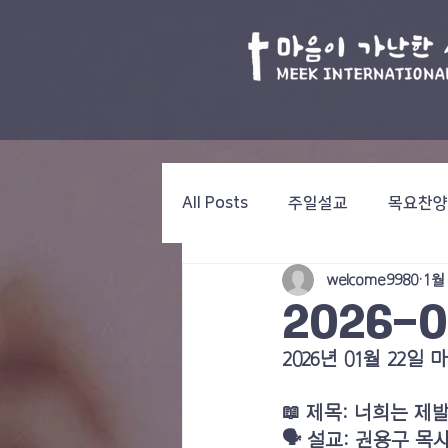
All Posts
주일설교
목요찬양
welcome9980
1월
2026-
2026년 01월 22
📖 제목: 너희는 제
🗣️ 설교: 권용구 목