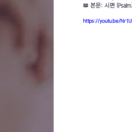
📖 본문: 시편 (Psalm)
https://youtu.be/Nr