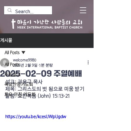
게시물
All Posts
welcome9980
All Posts
2025년 2월 9일
1분 분량
2025-02-09 주일예배
주일설교
설교: 권용구 목사
목요찬양기도회
제목: 그리스도의 벗 됨으로 미움 받기
토요 아침 기도회
말씀: 요한복음 (John) 15:13-21
https://youtu.be/kcesUWpUgdw