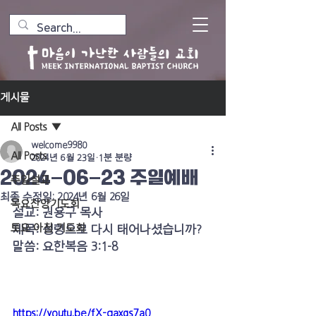
게시물
All Posts
welcome9980
All Posts
2024년 6월 23일
1분 분량
2024-06-23 주일예배
주일설교
최종 수정일:
2024년 6월 26일
목요찬양기도회
설교: 권용구 목사
토요 아침 기도회
제목: 성령으로 다시 태어나셨습니까?
말씀: 요한복음 3:1-8
https://youtu.be/fX-qaxgs7a0