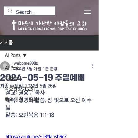
게시물
All Posts
welcome9980
All Posts
2024년 5월 21일
1분 분량
2024-05-19 주일예배
주일설교
최종 수정일:
2024년 5월 26일
목요찬양기도회
설교: 권용구 목사
토요 아침 기도회
제목: 생명의 말씀, 참 빛으로 오신 예수
님
말씀: 요한복음 1:1-18
https://youtu.be/-TBYJaosh9c?